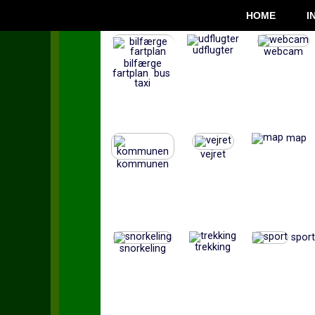
HOME
I
udflugter
webcam
bilfærge
fartplan bus
taxi
map
vejret
kommunen
sport
trekking
snorkeling