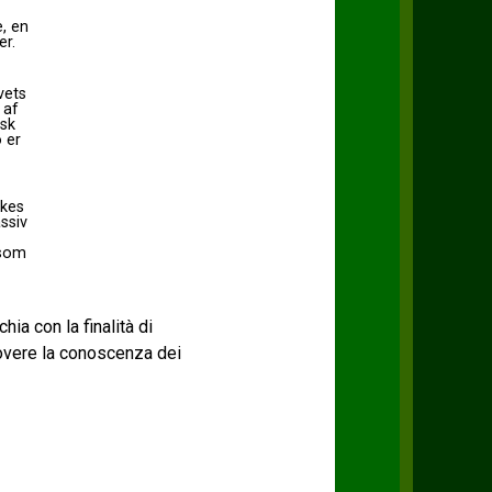
, en
er.
vets
 af
isk
 er
rkes
ssiv
 som
chia con la finalità di
uovere la conoscenza dei