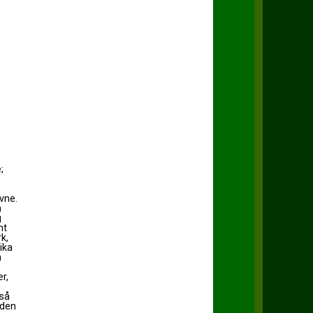
;
vne.
n
g
mt
k,
ika
m
r,
 så
 den