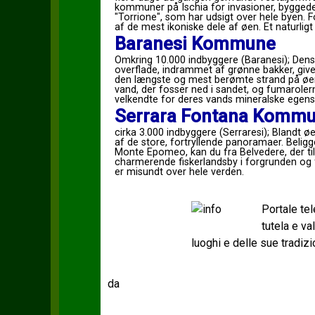
kommuner på Ischia for invasioner, byggede 
"Torrione", som har udsigt over hele byen. 
af ​​de mest ikoniske dele af øen. Et naturli
Baranesi Kommune
Omkring 10.000 indbyggere (Baranesi); Dens
overflade, indrammet af grønne bakker, giver 
den længste og mest berømte strand på øen,
vand, der fosser ned i sandet, og fumarolern
velkendte for deres vands mineralske egens
Serrara Fontana Komm
cirka 3.000 indbyggere (Serraresi); Blandt ø
af de store, fortryllende panoramaer. Belig
Monte Epomeo, kan du fra Belvedere, der til
charmerende fiskerlandsby i forgrunden og
er misundt over hele verden.
Portale te
tutela e v
luoghi e delle sue tradizi
da