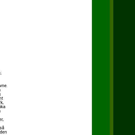
;
vne.
n
g
mt
k,
ika
m
r,
 så
 den