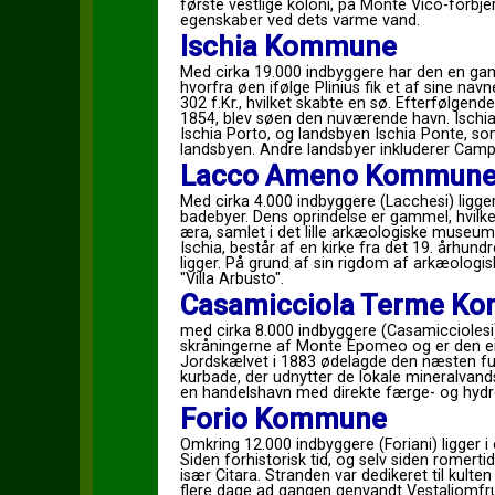
første vestlige koloni, på Monte Vico-forb
egenskaber ved dets varme vand.
Ischia Kommune
Med cirka 19.000 indbyggere har den en gamm
hvorfra øen ifølge Plinius fik et af sine na
302 f.Kr., hvilket skabte en sø. Efterfølgende
1854, blev søen den nuværende havn. Ischi
Ischia Porto, og landsbyen Ischia Ponte, so
landsbyen. Andre landsbyer inkluderer Ca
Lacco Ameno Kommun
Med cirka 4.000 indbyggere (Lacchesi) ligger
badebyer. Dens oprindelse er gammel, hvilk
æra, samlet i det lille arkæologiske museum
Ischia, består af en kirke fra det 19. århundr
ligger. På grund af sin rigdom af arkæolog
"Villa Arbusto".
Casamicciola Terme K
med cirka 8.000 indbyggere (Casamicciolesi),
skråningerne af Monte Epomeo og er den e
Jordskælvet i 1883 ødelagde den næsten ful
kurbade, der udnytter de lokale mineralvan
en handelshavn med direkte færge- og hydrofo
Forio Kommune
Omkring 12.000 indbyggere (Foriani) ligger i
Siden forhistorisk tid, og selv siden romertid
især Citara. Stranden var dedikeret til kulte
flere dage ad gangen genvandt Vestaljomfru