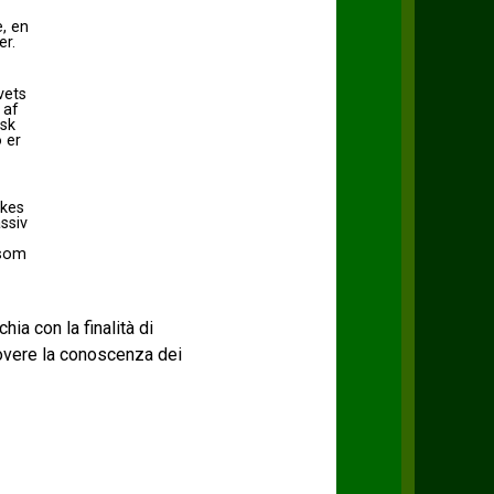
, en
er.
vets
 af
isk
 er
rkes
ssiv
 som
chia con la finalità di
uovere la conoscenza dei