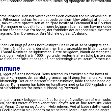
jerget. Romerne ankom derefter til Ischia og opdagede de ekstraordin
el historie. Den har været kendt siden oldtiden for sin lervaseindustr
vne: Pithecusa. Ischias første beboede centrum blev ødelagt af et udbru
, takket være oprettelsen af ​​en fjord bestilt af Ferdinand II af Bourbon
a Kommune er opdelt i to primære boligområder: et nær havnen kalde
m har fået sit navn fra broen, der forbinder det aragonesiske slot me
mpagnano, San Domenico, San Michele og Sant'Antuono.
e
 den i en bugt på øens nordvestkyst. Det er en af ​​øens vigtigste spa-
et fremgår af fundene, der stammer fra bronzealderen til den byzant
 i Santa Restituta-helligdommen. Dette helligdom, blandt de vigtigste
ede og en kirke fra år 1000, hvorunder resterne af en tidlig kristen bas
iske fund anbefales et besøg på det arkæologiske museum "Pithecusae
ommune
 ligger på øens nordkyst. Dens territorium strækker sig fra havet til
neste kommune, der samtidig grænser op til øens fem andre kommu
dstændigt. Det er en berømt turistdestination, både for sine bade og
dskilder. Kommunen har både en turisthavn med cirka 300 kajpladser 
ilforbindelser fra Ischia til Napoli og Pozzuoli.
 en panoramisk beliggenhed på et forbjerg på vestkysten af ​​øen Ischia
en, har det været et sted kendt for udnyttelsen af ​​sine termiske kilder
n af ​​Venus Citherea og Apollon Helbrederen. Ved at bade i dette vand i
 Cecilia Metella sin ungdom og sit helbred. Mere udsat end de andre