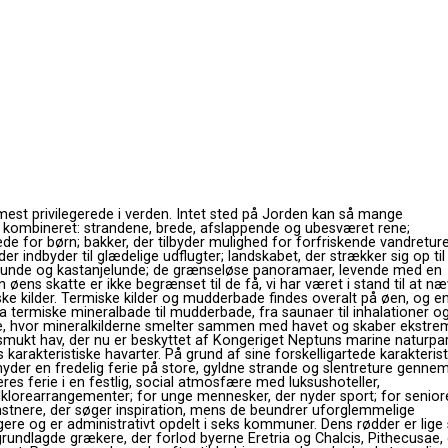
est privilegerede i verden. Intet sted på Jorden kan så mange
t kombineret: strandene, brede, afslappende og ubesværet rene;
e for børn; bakker, der tilbyder mulighed for forfriskende vandreture
 indbyder til glædelige udflugter; landskabet, der strækker sig op til
nlunde og kastanjelunde; de ​​grænseløse panoramaer, levende med en
øens skatte er ikke begrænset til de få, vi har været i stand til at næ
ske kilder. Termiske kilder og mudderbade findes overalt på øen, og e
ra termiske mineralbade til mudderbade, fra saunaer til inhalationer o
ge, hvor mineralkilderne smelter sammen med havet og skaber ekstre
 smukt hav, der nu er beskyttet af Kongeriget Neptuns marine naturpar
 karakteristiske havarter. På grund af sine forskelligartede karakterist
nyder en fredelig ferie på store, gyldne strande og slentreture genne
eres ferie i en festlig, social atmosfære med luksushoteller,
folklorearrangementer; for unge mennesker, der nyder sport; for seniore
nstnere, der søger inspiration, mens de beundrer uforglemmelige
gere og er administrativt opdelt i seks kommuner. Dens rødder er lige
grundlagde grækere, der forlod byerne Eretria og Chalcis, Pithecusae,