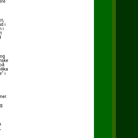
ære
i,
d i
 i
t
d
 og
inske
 på
ilika
" i
ner.
og
.
,