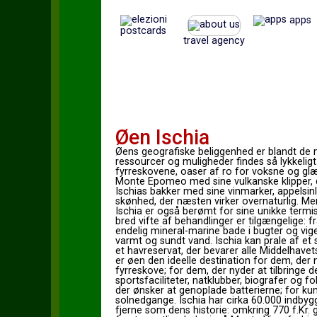
apps
postcards
travel agency
Øen Ischia
Øens geografiske beliggenhed er blandt de m
ressourcer og muligheder findes så lykkelig
fyrreskovene, oaser af ro for voksne og glæd
Monte Epomeo med sine vulkanske klipper, der
Ischias bakker med sine vinmarker, appelsi
skønhed, der næsten virker overnaturlig. Men 
Ischia er også berømt for sine unikke termi
bred vifte af behandlinger er tilgængelige: f
endelig mineral-marine bade i bugter og vi
varmt og sundt vand. Ischia kan prale af et
et havreservat, der bevarer alle Middelhavets
er øen den ideelle destination for dem, der 
fyrreskove; for dem, der nyder at tilbringe d
sportsfaciliteter, natklubber, biografer og 
der ønsker at genoplade batterierne; for ku
solnedgange. Ischia har cirka 60.000 indbyg
fjerne som dens historie: omkring 770 f.Kr. 