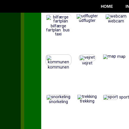
HOME
I
udflugter
webcam
bilfærge
fartplan bus
taxi
map
vejret
kommunen
sport
trekking
snorkeling