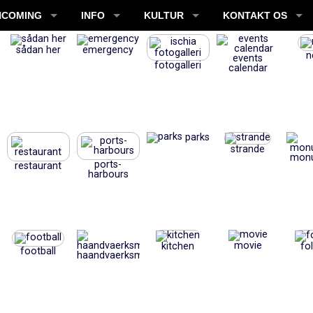
NCOMING
INFO
KULTUR
KONTAKT OS
sådan her
emergency
n
events
fotogalleri
calendar
parks
strande
mon
ports-
restaurant
harbours
movie
kitchen
fo
football
haandvaerksmaessigt