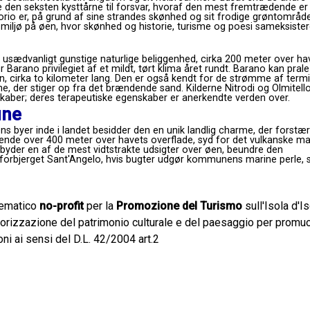
den seksten kysttårne ​​til forsvar, hvoraf den mest fremtrædende er
Forio er, på grund af sine strandes skønhed og sit frodige grøntområde
gt miljø på øen, hvor skønhed og historie, turisme og poesi sameksister
 usædvanligt gunstige naturlige beliggenhed, cirka 200 meter over ha
Barano privilegiet af et mildt, tørt klima året rundt. Barano kan prale
 cirka to kilometer lang. Den er også kendt for de strømme af term
e, der stiger op fra det brændende sand. Kilderne Nitrodi og Olmitello
kaber; deres terapeutiske egenskaber er anerkendte verden over.
une
ens byer inde i landet besidder den en unik landlig charme, der forstæ
gende over 400 meter over havets overflade, syd for det vulkanske ma
byder en af ​​de mest vidtstrakte udsigter over øen, beundre den
 forbjerget Sant'Angelo, hvis bugter udgør kommunens marine perle,
lematico
no-profit
per la
Promozione del Turismo
sull'Isola d'Is
alorizzazione del patrimonio culturale e del paesaggio per prom
oni ai sensi del D.L. 42/2004 art.2