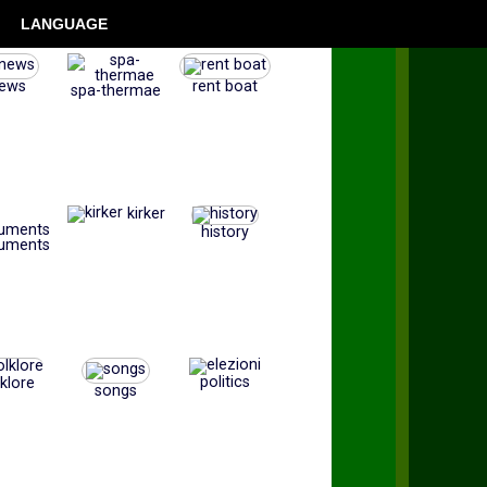
LANGUAGE
ews
rent boat
spa-thermae
kirker
history
uments
politics
lklore
songs