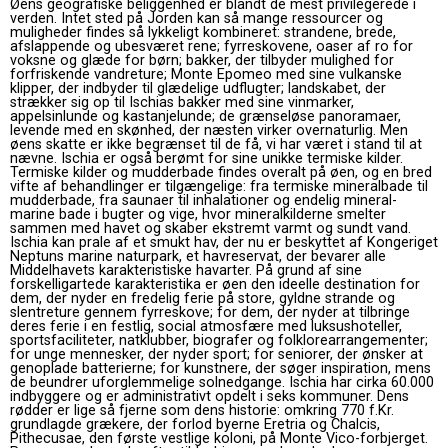
Øens geografiske beliggenhed er blandt de mest privilegerede i
verden. Intet sted på Jorden kan så mange ressourcer og
muligheder findes så lykkeligt kombineret: strandene, brede,
afslappende og ubesværet rene; fyrreskovene, oaser af ro for
voksne og glæde for børn; bakker, der tilbyder mulighed for
forfriskende vandreture; Monte Epomeo med sine vulkanske
klipper, der indbyder til glædelige udflugter; landskabet, der
strækker sig op til Ischias bakker med sine vinmarker,
appelsinlunde og kastanjelunde; de ​​grænseløse panoramaer,
levende med en skønhed, der næsten virker overnaturlig. Men
øens skatte er ikke begrænset til de få, vi har været i stand til at
nævne. Ischia er også berømt for sine unikke termiske kilder.
Termiske kilder og mudderbade findes overalt på øen, og en bred
vifte af behandlinger er tilgængelige: fra termiske mineralbade til
mudderbade, fra saunaer til inhalationer og endelig mineral-
marine bade i bugter og vige, hvor mineralkilderne smelter
sammen med havet og skaber ekstremt varmt og sundt vand.
Ischia kan prale af et smukt hav, der nu er beskyttet af Kongeriget
Neptuns marine naturpark, et havreservat, der bevarer alle
Middelhavets karakteristiske havarter. På grund af sine
forskelligartede karakteristika er øen den ideelle destination for
dem, der nyder en fredelig ferie på store, gyldne strande og
slentreture gennem fyrreskove; for dem, der nyder at tilbringe
deres ferie i en festlig, social atmosfære med luksushoteller,
sportsfaciliteter, natklubber, biografer og folklorearrangementer;
for unge mennesker, der nyder sport; for seniorer, der ønsker at
genoplade batterierne; for kunstnere, der søger inspiration, mens
de beundrer uforglemmelige solnedgange. Ischia har cirka 60.000
indbyggere og er administrativt opdelt i seks kommuner. Dens
rødder er lige så fjerne som dens historie: omkring 770 f.Kr.
grundlagde grækere, der forlod byerne Eretria og Chalcis,
Pithecusae, den første vestlige koloni, på Monte Vico-forbjerget.