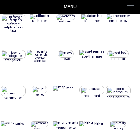
MENU
udflugter
sådan her
emergency
webcam
bilfærge
fartplan bus
taxi
spa-thermae
events
news
rent boat
fotogalleri
calendar
map
vejret
restaurant
ports-harbours
kommunen
parks
kirker
monuments
strande
history