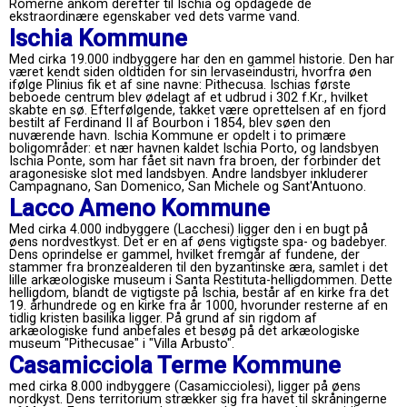
Romerne ankom derefter til Ischia og opdagede de
ekstraordinære egenskaber ved dets varme vand.
Ischia Kommune
Med cirka 19.000 indbyggere har den en gammel historie. Den har
været kendt siden oldtiden for sin lervaseindustri, hvorfra øen
ifølge Plinius fik et af sine navne: Pithecusa. Ischias første
beboede centrum blev ødelagt af et udbrud i 302 f.Kr., hvilket
skabte en sø. Efterfølgende, takket være oprettelsen af ​​en fjord
bestilt af Ferdinand II af Bourbon i 1854, blev søen den
nuværende havn. Ischia Kommune er opdelt i to primære
boligområder: et nær havnen kaldet Ischia Porto, og landsbyen
Ischia Ponte, som har fået sit navn fra broen, der forbinder det
aragonesiske slot med landsbyen. Andre landsbyer inkluderer
Campagnano, San Domenico, San Michele og Sant'Antuono.
Lacco Ameno Kommune
Med cirka 4.000 indbyggere (Lacchesi) ligger den i en bugt på
øens nordvestkyst. Det er en af ​​øens vigtigste spa- og badebyer.
Dens oprindelse er gammel, hvilket fremgår af fundene, der
stammer fra bronzealderen til den byzantinske æra, samlet i det
lille arkæologiske museum i Santa Restituta-helligdommen. Dette
helligdom, blandt de vigtigste på Ischia, består af en kirke fra det
19. århundrede og en kirke fra år 1000, hvorunder resterne af en
tidlig kristen basilika ligger. På grund af sin rigdom af
arkæologiske fund anbefales et besøg på det arkæologiske
museum "Pithecusae" i "Villa Arbusto".
Casamicciola Terme Kommune
med cirka 8.000 indbyggere (Casamicciolesi), ligger på øens
nordkyst. Dens territorium strækker sig fra havet til skråningerne