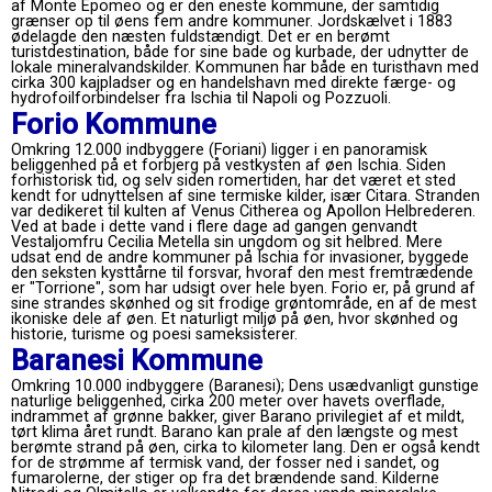
af Monte Epomeo og er den eneste kommune, der samtidig
grænser op til øens fem andre kommuner. Jordskælvet i 1883
ødelagde den næsten fuldstændigt. Det er en berømt
turistdestination, både for sine bade og kurbade, der udnytter de
lokale mineralvandskilder. Kommunen har både en turisthavn med
cirka 300 kajpladser og en handelshavn med direkte færge- og
hydrofoilforbindelser fra Ischia til Napoli og Pozzuoli.
Forio Kommune
Omkring 12.000 indbyggere (Foriani) ligger i en panoramisk
beliggenhed på et forbjerg på vestkysten af ​​øen Ischia. Siden
forhistorisk tid, og selv siden romertiden, har det været et sted
kendt for udnyttelsen af ​​sine termiske kilder, især Citara. Stranden
var dedikeret til kulten af ​​Venus Citherea og Apollon Helbrederen.
Ved at bade i dette vand i flere dage ad gangen genvandt
Vestaljomfru Cecilia Metella sin ungdom og sit helbred. Mere
udsat end de andre kommuner på Ischia for invasioner, byggede
den seksten kysttårne ​​til forsvar, hvoraf den mest fremtrædende
er "Torrione", som har udsigt over hele byen. Forio er, på grund af
sine strandes skønhed og sit frodige grøntområde, en af ​​de mest
ikoniske dele af øen. Et naturligt miljø på øen, hvor skønhed og
historie, turisme og poesi sameksisterer.
Baranesi Kommune
Omkring 10.000 indbyggere (Baranesi); Dens usædvanligt gunstige
naturlige beliggenhed, cirka 200 meter over havets overflade,
indrammet af grønne bakker, giver Barano privilegiet af et mildt,
tørt klima året rundt. Barano kan prale af den længste og mest
berømte strand på øen, cirka to kilometer lang. Den er også kendt
for de strømme af termisk vand, der fosser ned i sandet, og
fumarolerne, der stiger op fra det brændende sand. Kilderne