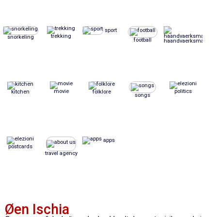
sport
trekking
snorkeling
football
haandvaerksmaessig
movie
politics
kitchen
folklore
songs
apps
postcards
travel agency
Øen Ischia