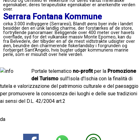
Nitrodi og Olmitello er velkendte for deres vands mineralske
egenskaber; deres terapeutiske egenskaber er anerkendte verden
over.
Serrara Fontana Kommune
cirka 3.000 indbyggere (Serraresi); Blandt øens byer inde i landet
besidder den en unik landlig charme, der forstærkes af de store,
fortryllende panoramaer. Beliggende over 400 meter over havets
overflade, syd for det vulkanske massiv Monte Epomeo, kan du
fra Belvedere, der tilbyder en af ​​de mest vidtstrakte udsigter over
øen, beundre den charmerende fiskerlandsby i forgrunden og
forbjerget Sant'Angelo, hvis bugter udgør kommunens marine
perle, som er misundt over hele verden.
Portale telematico
no-profit
per la
Promozione
del Turismo
sull'Isola d'Ischia con la finalità di
tutela e valorizzazione del patrimonio culturale e del paesaggio
per promuovere la conoscenza dei luoghi e delle sue tradizioni
ai sensi del D.L. 42/2004 art.2
da