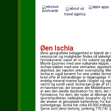
apps
postcards
travel agency
Øen Ischia
Øens geografiske beliggenhed er blandt de m
ressourcer og muligheder findes så lykkelig
fyrreskovene, oaser af ro for voksne og glæd
Monte Epomeo med sine vulkanske klipper, der
Ischias bakker med sine vinmarker, appelsi
skønhed, der næsten virker overnaturlig. Men 
Ischia er også berømt for sine unikke termi
bred vifte af behandlinger er tilgængelige: f
endelig mineral-marine bade i bugter og vi
varmt og sundt vand. Ischia kan prale af et
et havreservat, der bevarer alle Middelhavets
er øen den ideelle destination for dem, der 
fyrreskove; for dem, der nyder at tilbringe d
sportsfaciliteter, natklubber, biografer og 
der ønsker at genoplade batterierne; for ku
solnedgange. Ischia har cirka 60.000 indbyg
fjerne som dens historie: omkring 770 f.Kr. 