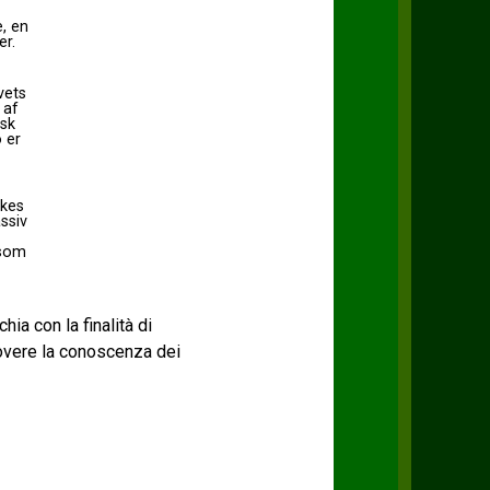
, en
er.
vets
 af
isk
 er
rkes
ssiv
 som
chia con la finalità di
uovere la conoscenza dei