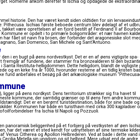
jerget. Romerne ankom derefter til Ischia og opdagede de ekstraordin
el historie. Den har været kendt siden oldtiden for sin lervaseindustr
vne: Pithecusa. Ischias første beboede centrum blev ødelagt af et udbru
, takket være oprettelsen af ​​en fjord bestilt af Ferdinand II af Bourbon
a Kommune er opdelt i to primære boligområder: et nær havnen kalde
m har fået sit navn fra broen, der forbinder det aragonesiske slot me
mpagnano, San Domenico, San Michele og Sant'Antuono.
e
 den i en bugt på øens nordvestkyst. Det er en af ​​øens vigtigste spa-
et fremgår af fundene, der stammer fra bronzealderen til den byzant
 i Santa Restituta-helligdommen. Dette helligdom, blandt de vigtigste
ede og en kirke fra år 1000, hvorunder resterne af en tidlig kristen bas
iske fund anbefales et besøg på det arkæologiske museum "Pithecusae
ommune
 ligger på øens nordkyst. Dens territorium strækker sig fra havet til
neste kommune, der samtidig grænser op til øens fem andre kommu
dstændigt. Det er en berømt turistdestination, både for sine bade og
dskilder. Kommunen har både en turisthavn med cirka 300 kajpladser 
ilforbindelser fra Ischia til Napoli og Pozzuoli.
 en panoramisk beliggenhed på et forbjerg på vestkysten af ​​øen Ischia
en, har det været et sted kendt for udnyttelsen af ​​sine termiske kilder
n af ​​Venus Citherea og Apollon Helbrederen. Ved at bade i dette vand i
 Cecilia Metella sin ungdom og sit helbred. Mere udsat end de andre