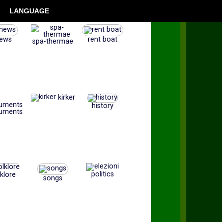
LANGUAGE
ews
rent boat
spa-thermae
kirker
history
uments
politics
lklore
songs