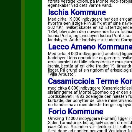
første vestlige koloni, på Monte Vico-forb
egenskaber ved dets varme vand.
Ischia Kommune
Med cirka 19.000 indbyggere har den en gamm
hvorfra øen ifølge Plinius fik et af sine na
302 f.Kr., hvilket skabte en sø. Efterfølgende
1854, blev søen den nuværende havn. Ischi
Ischia Porto, og landsbyen Ischia Ponte, so
landsbyen. Andre landsbyer inkluderer Ca
Lacco Ameno Kommun
Med cirka 4.000 indbyggere (Lacchesi) ligger
badebyer. Dens oprindelse er gammel, hvilk
æra, samlet i det lille arkæologiske museum
Ischia, består af en kirke fra det 19. århundr
ligger. På grund af sin rigdom af arkæolog
"Villa Arbusto".
Casamicciola Terme K
med cirka 8.000 indbyggere (Casamicciolesi),
skråningerne af Monte Epomeo og er den e
Jordskælvet i 1883 ødelagde den næsten ful
kurbade, der udnytter de lokale mineralvan
en handelshavn med direkte færge- og hydrofo
Forio Kommune
Omkring 12.000 indbyggere (Foriani) ligger i
Siden forhistorisk tid, og selv siden romertid
især Citara. Stranden var dedikeret til kulte
flere dage ad gangen genvandt Vestaljomfru