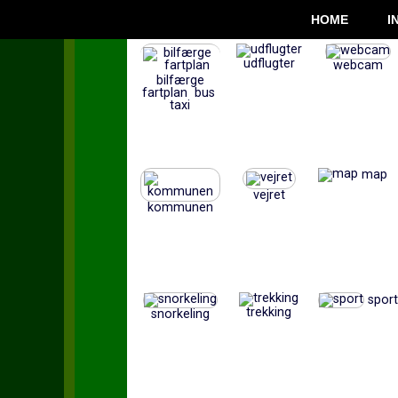
HOME
I
udflugter
webcam
bilfærge
fartplan bus
taxi
map
vejret
kommunen
sport
trekking
snorkeling