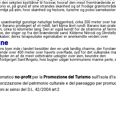
den seksten kysttårne ​​til forsvar, hvoraf den mest fremtrædende er
Forio er, på grund af sine strandes skønhed og sit frodige grøntområde
gt miljø på øen, hvor skønhed og historie, turisme og poesi sameksister
 usædvanligt gunstige naturlige beliggenhed, cirka 200 meter over ha
Barano privilegiet af et mildt, tørt klima året rundt. Barano kan prale
 cirka to kilometer lang. Den er også kendt for de strømme af term
e, der stiger op fra det brændende sand. Kilderne Nitrodi og Olmitello
kaber; deres terapeutiske egenskaber er anerkendte verden over.
une
ens byer inde i landet besidder den en unik landlig charme, der forstæ
gende over 400 meter over havets overflade, syd for det vulkanske ma
byder en af ​​de mest vidtstrakte udsigter over øen, beundre den
 forbjerget Sant'Angelo, hvis bugter udgør kommunens marine perle,
lematico
no-profit
per la
Promozione del Turismo
sull'Isola d'Is
alorizzazione del patrimonio culturale e del paesaggio per prom
oni ai sensi del D.L. 42/2004 art.2