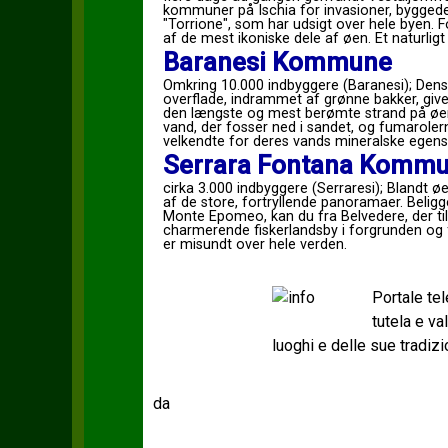
kommuner på Ischia for invasioner, byggede 
"Torrione", som har udsigt over hele byen. 
af ​​de mest ikoniske dele af øen. Et naturli
Baranesi Kommune
Omkring 10.000 indbyggere (Baranesi); Dens
overflade, indrammet af grønne bakker, giver 
den længste og mest berømte strand på øen,
vand, der fosser ned i sandet, og fumarolern
velkendte for deres vands mineralske egens
Serrara Fontana Komm
cirka 3.000 indbyggere (Serraresi); Blandt ø
af de store, fortryllende panoramaer. Belig
Monte Epomeo, kan du fra Belvedere, der til
charmerende fiskerlandsby i forgrunden og
er misundt over hele verden.
Portale te
tutela e v
luoghi e delle sue tradizi
da