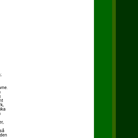
;
vne.
n
g
mt
k,
ika
m
r,
 så
 den