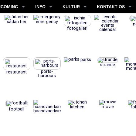
NCOMING
INFO
KULTUR
KONTAKT OS
sådan her
emergency
n
events
fotogalleri
calendar
parks
strande
mon
ports-
restaurant
harbours
movie
kitchen
fo
football
haandvaerksmaessigt