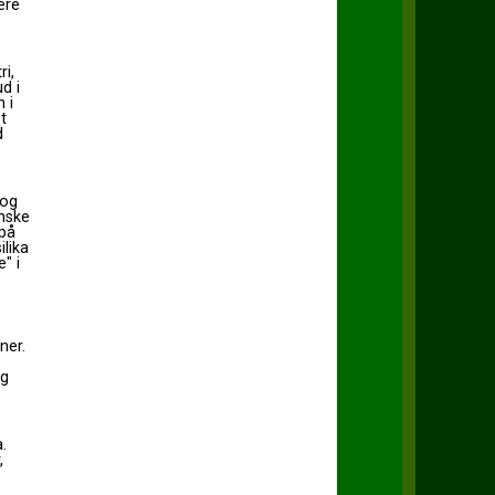
ære
i,
d i
 i
t
d
 og
inske
 på
ilika
" i
ner.
og
.
,