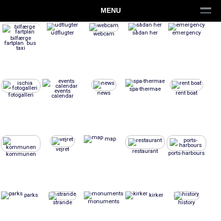
MENU
udflugter
sådan her
emergency
webcam
bilfærge
fartplan bus
taxi
spa-thermae
events
news
rent boat
fotogalleri
calendar
map
vejret
restaurant
ports-harbours
kommunen
parks
kirker
monuments
strande
history