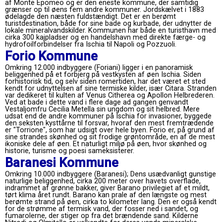
af Monte Epomeo og er den eneste kommune, der samtidig
grænser op til øens fem andre kommuner. Jordskælvet i 1883
ødelagde den næsten fuldstændigt. Det er en berømt
turistdestination, både for sine bade og kurbade, der udnytter de
lokale mineralvandskilder. Kommunen har både en turisthavn med
cirka 300 kajpladser og en handelshavn med direkte færge- og
hydrofoilforbindelser fra Ischia til Napoli og Pozzuoli.
Forio Kommune
Omkring 12.000 indbyggere (Foriani) ligger i en panoramisk
beliggenhed på et forbjerg på vestkysten af ​​øen Ischia. Siden
forhistorisk tid, og selv siden romertiden, har det været et sted
kendt for udnyttelsen af ​​sine termiske kilder, især Citara. Stranden
var dedikeret til kulten af ​​Venus Citherea og Apollon Helbrederen.
Ved at bade i dette vand i flere dage ad gangen genvandt
Vestaljomfru Cecilia Metella sin ungdom og sit helbred. Mere
udsat end de andre kommuner på Ischia for invasioner, byggede
den seksten kysttårne ​​til forsvar, hvoraf den mest fremtrædende
er "Torrione", som har udsigt over hele byen. Forio er, på grund af
sine strandes skønhed og sit frodige grøntområde, en af ​​de mest
ikoniske dele af øen. Et naturligt miljø på øen, hvor skønhed og
historie, turisme og poesi sameksisterer.
Baranesi Kommune
Omkring 10.000 indbyggere (Baranesi); Dens usædvanligt gunstige
naturlige beliggenhed, cirka 200 meter over havets overflade,
indrammet af grønne bakker, giver Barano privilegiet af et mildt,
tørt klima året rundt. Barano kan prale af den længste og mest
berømte strand på øen, cirka to kilometer lang. Den er også kendt
for de strømme af termisk vand, der fosser ned i sandet, og
fumarolerne, der stiger op fra det brændende sand. Kilderne