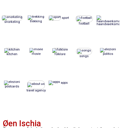
sport
trekking
snorkeling
football
haandvaerksmaessig
movie
politics
kitchen
folklore
songs
apps
postcards
travel agency
Øen Ischia