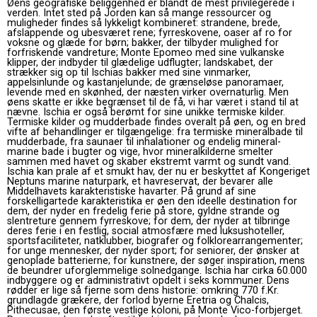
Øens geografiske beliggenhed er blandt de mest privilegerede i
verden. Intet sted på Jorden kan så mange ressourcer og
muligheder findes så lykkeligt kombineret: strandene, brede,
afslappende og ubesværet rene; fyrreskovene, oaser af ro for
voksne og glæde for børn; bakker, der tilbyder mulighed for
forfriskende vandreture; Monte Epomeo med sine vulkanske
klipper, der indbyder til glædelige udflugter; landskabet, der
strækker sig op til Ischias bakker med sine vinmarker,
appelsinlunde og kastanjelunde; de ​​grænseløse panoramaer,
levende med en skønhed, der næsten virker overnaturlig. Men
øens skatte er ikke begrænset til de få, vi har været i stand til at
nævne. Ischia er også berømt for sine unikke termiske kilder.
Termiske kilder og mudderbade findes overalt på øen, og en bred
vifte af behandlinger er tilgængelige: fra termiske mineralbade til
mudderbade, fra saunaer til inhalationer og endelig mineral-
marine bade i bugter og vige, hvor mineralkilderne smelter
sammen med havet og skaber ekstremt varmt og sundt vand.
Ischia kan prale af et smukt hav, der nu er beskyttet af Kongeriget
Neptuns marine naturpark, et havreservat, der bevarer alle
Middelhavets karakteristiske havarter. På grund af sine
forskelligartede karakteristika er øen den ideelle destination for
dem, der nyder en fredelig ferie på store, gyldne strande og
slentreture gennem fyrreskove; for dem, der nyder at tilbringe
deres ferie i en festlig, social atmosfære med luksushoteller,
sportsfaciliteter, natklubber, biografer og folklorearrangementer;
for unge mennesker, der nyder sport; for seniorer, der ønsker at
genoplade batterierne; for kunstnere, der søger inspiration, mens
de beundrer uforglemmelige solnedgange. Ischia har cirka 60.000
indbyggere og er administrativt opdelt i seks kommuner. Dens
rødder er lige så fjerne som dens historie: omkring 770 f.Kr.
grundlagde grækere, der forlod byerne Eretria og Chalcis,
Pithecusae, den første vestlige koloni, på Monte Vico-forbjerget.