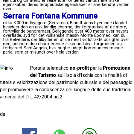
Nitrodi og Olmitello er velkendte for deres vands mineralske
egenskaber; deres terapeutiske egenskaber er anerkendte verden
over.
Serrara Fontana Kommune
cirka 3.000 indbyggere (Serraresi); Blandt øens byer inde i landet
besidder den en unik landlig charme, der forstærkes af de store,
fortryllende panoramaer. Beliggende over 400 meter over havets
overflade, syd for det vulkanske massiv Monte Epomeo, kan du
fra Belvedere, der tilbyder en af ​​de mest vidtstrakte udsigter over
øen, beundre den charmerende fiskerlandsby i forgrunden og
forbjerget Sant'Angelo, hvis bugter udgør kommunens marine
perle, som er misundt over hele verden.
Portale telematico
no-profit
per la
Promozione
del Turismo
sull'Isola d'Ischia con la finalità di
tutela e valorizzazione del patrimonio culturale e del paesaggio
per promuovere la conoscenza dei luoghi e delle sue tradizioni
ai sensi del D.L. 42/2004 art.2
da