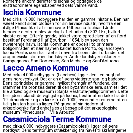
Romerne ankom derefter til Ischia og opdagede de
ekstraordinære egenskaber ved dets varme vand.
Ischia Kommune
Med cirka 19.000 indbyggere har den en gammel historie. Den har
været kendt siden oldtiden for sin lervaseindustri, hvorfra øen
ifølge Plinius fik et af sine navne: Pithecusa. Ischias første
beboede centrum blev ødelagt af et udbrud i 302 f.Kr., hvilket
skabte en sø. Efterfølgende, takket være oprettelsen af ​​en fjord
bestilt af Ferdinand II af Bourbon i 1854, blev søen den
nuværende havn. Ischia Kommune er opdelt i to primære
boligområder: et nær havnen kaldet Ischia Porto, og landsbyen
Ischia Ponte, som har fået sit navn fra broen, der forbinder det
aragonesiske slot med landsbyen. Andre landsbyer inkluderer
Campagnano, San Domenico, San Michele og Sant'Antuono.
Lacco Ameno Kommune
Med cirka 4.000 indbyggere (Lacchesi) ligger den i en bugt på
øens nordvestkyst. Det er en af ​​øens vigtigste spa- og badebyer.
Dens oprindelse er gammel, hvilket fremgår af fundene, der
stammer fra bronzealderen til den byzantinske æra, samlet i det
lille arkæologiske museum i Santa Restituta-helligdommen. Dette
helligdom, blandt de vigtigste på Ischia, består af en kirke fra det
19. århundrede og en kirke fra år 1000, hvorunder resterne af en
tidlig kristen basilika ligger. På grund af sin rigdom af
arkæologiske fund anbefales et besøg på det arkæologiske
museum "Pithecusae" i "Villa Arbusto".
Casamicciola Terme Kommune
med cirka 8.000 indbyggere (Casamicciolesi), ligger på øens
nordkyst. Dens territorium strækker sig fra havet til skråningerne