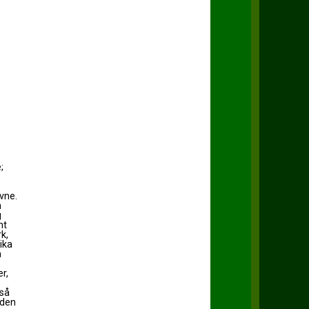
;
vne.
n
g
mt
k,
ika
m
r,
 så
 den