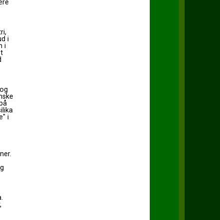
ære
i,
d i
 i
t
d
 og
inske
 på
ilika
" i
ner.
og
.
,