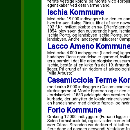
første vestlige koloni, på Monte Vico-forb
egenskaber ved dets varme vand.
Ischia Kommune
Med cirka 19.000 indbyggere har den en gamm
hvorfra øen ifølge Plinius fik et af sine na
302 f.Kr., hvilket skabte en sø. Efterfølgende
1854, blev søen den nuværende havn. Ischi
Ischia Porto, og landsbyen Ischia Ponte, so
landsbyen. Andre landsbyer inkluderer Ca
Lacco Ameno Kommun
Med cirka 4.000 indbyggere (Lacchesi) ligger
badebyer. Dens oprindelse er gammel, hvilk
æra, samlet i det lille arkæologiske museum
Ischia, består af en kirke fra det 19. århundr
ligger. På grund af sin rigdom af arkæolog
"Villa Arbusto".
Casamicciola Terme K
med cirka 8.000 indbyggere (Casamicciolesi),
skråningerne af Monte Epomeo og er den e
Jordskælvet i 1883 ødelagde den næsten ful
kurbade, der udnytter de lokale mineralvan
en handelshavn med direkte færge- og hydrofo
Forio Kommune
Omkring 12.000 indbyggere (Foriani) ligger i
Siden forhistorisk tid, og selv siden romertid
især Citara. Stranden var dedikeret til kulte
flere dage ad gangen genvandt Vestaljomfru