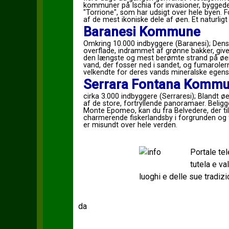
kommuner på Ischia for invasioner, byggede 
"Torrione", som har udsigt over hele byen. 
af ​​de mest ikoniske dele af øen. Et naturli
Baranesi Kommune
Omkring 10.000 indbyggere (Baranesi); Dens
overflade, indrammet af grønne bakker, giver 
den længste og mest berømte strand på øen,
vand, der fosser ned i sandet, og fumarolern
velkendte for deres vands mineralske egens
Serrara Fontana Komm
cirka 3.000 indbyggere (Serraresi); Blandt ø
af de store, fortryllende panoramaer. Belig
Monte Epomeo, kan du fra Belvedere, der til
charmerende fiskerlandsby i forgrunden og
er misundt over hele verden.
Portale te
tutela e v
luoghi e delle sue tradizi
da