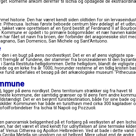
jerget. Romerne ankom derefter til Ischia og opdagede de ekstraordin
el historie. Den har været kendt siden oldtiden for sin lervaseindustr
vne: Pithecusa. Ischias første beboede centrum blev ødelagt af et udbru
, takket være oprettelsen af ​​en fjord bestilt af Ferdinand II af Bourbon
a Kommune er opdelt i to primære boligområder: et nær havnen kalde
m har fået sit navn fra broen, der forbinder det aragonesiske slot me
mpagnano, San Domenico, San Michele og Sant'Antuono.
e
 den i en bugt på øens nordvestkyst. Det er en af ​​øens vigtigste spa-
et fremgår af fundene, der stammer fra bronzealderen til den byzant
 i Santa Restituta-helligdommen. Dette helligdom, blandt de vigtigste
ede og en kirke fra år 1000, hvorunder resterne af en tidlig kristen bas
iske fund anbefales et besøg på det arkæologiske museum "Pithecusae
ommune
 ligger på øens nordkyst. Dens territorium strækker sig fra havet til
neste kommune, der samtidig grænser op til øens fem andre kommu
dstændigt. Det er en berømt turistdestination, både for sine bade og
dskilder. Kommunen har både en turisthavn med cirka 300 kajpladser 
ilforbindelser fra Ischia til Napoli og Pozzuoli.
 en panoramisk beliggenhed på et forbjerg på vestkysten af ​​øen Ischia
en, har det været et sted kendt for udnyttelsen af ​​sine termiske kilder
n af ​​Venus Citherea og Apollon Helbrederen. Ved at bade i dette vand i
 Cecilia Metella sin ungdom og sit helbred. Mere udsat end de andre