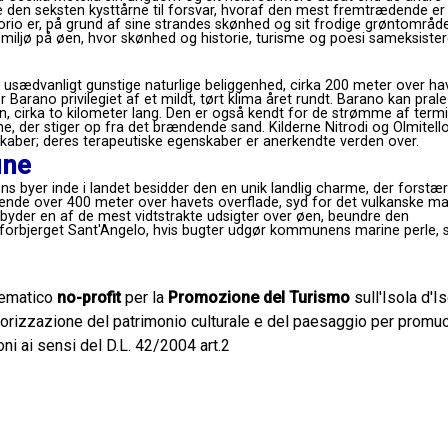
den seksten kysttårne ​​til forsvar, hvoraf den mest fremtrædende er
Forio er, på grund af sine strandes skønhed og sit frodige grøntområde
gt miljø på øen, hvor skønhed og historie, turisme og poesi sameksister
 usædvanligt gunstige naturlige beliggenhed, cirka 200 meter over ha
Barano privilegiet af et mildt, tørt klima året rundt. Barano kan prale
 cirka to kilometer lang. Den er også kendt for de strømme af term
e, der stiger op fra det brændende sand. Kilderne Nitrodi og Olmitello
kaber; deres terapeutiske egenskaber er anerkendte verden over.
une
ens byer inde i landet besidder den en unik landlig charme, der forstæ
gende over 400 meter over havets overflade, syd for det vulkanske ma
byder en af ​​de mest vidtstrakte udsigter over øen, beundre den
 forbjerget Sant'Angelo, hvis bugter udgør kommunens marine perle,
lematico
no-profit
per la
Promozione del Turismo
sull'Isola d'Is
alorizzazione del patrimonio culturale e del paesaggio per prom
oni ai sensi del D.L. 42/2004 art.2