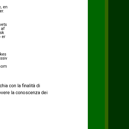
, en
er.
vets
 af
isk
 er
rkes
ssiv
 som
chia con la finalità di
uovere la conoscenza dei