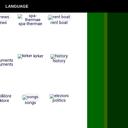
LANGUAGE
ews
rent boat
spa-thermae
kirker
history
uments
politics
lklore
songs