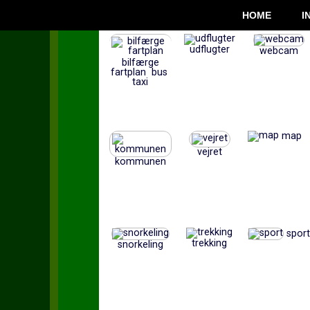
HOME
I
udflugter
webcam
bilfærge
fartplan bus
taxi
map
vejret
kommunen
sport
trekking
snorkeling