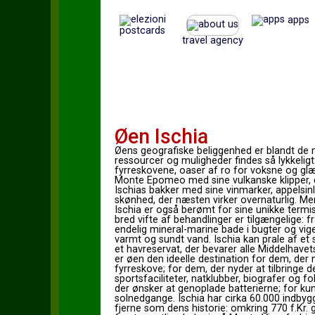
apps
postcards
travel agency
Øen Ischia
Øens geografiske beliggenhed er blandt de m
ressourcer og muligheder findes så lykkelig
fyrreskovene, oaser af ro for voksne og glæd
Monte Epomeo med sine vulkanske klipper, der
Ischias bakker med sine vinmarker, appelsi
skønhed, der næsten virker overnaturlig. Men 
Ischia er også berømt for sine unikke termi
bred vifte af behandlinger er tilgængelige: f
endelig mineral-marine bade i bugter og vi
varmt og sundt vand. Ischia kan prale af et
et havreservat, der bevarer alle Middelhavets
er øen den ideelle destination for dem, der 
fyrreskove; for dem, der nyder at tilbringe d
sportsfaciliteter, natklubber, biografer og 
der ønsker at genoplade batterierne; for ku
solnedgange. Ischia har cirka 60.000 indbyg
fjerne som dens historie: omkring 770 f.Kr. 