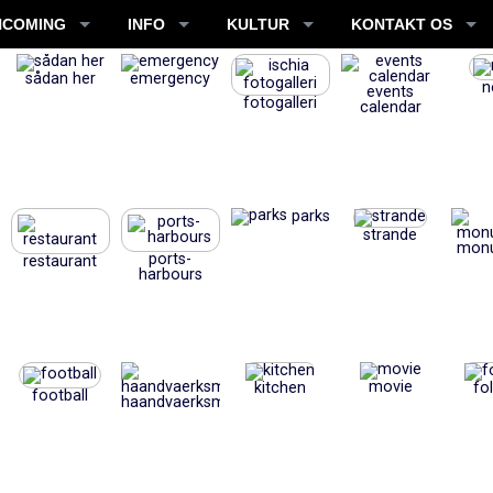
NCOMING
INFO
KULTUR
KONTAKT OS
sådan her
emergency
n
events
fotogalleri
calendar
parks
strande
mon
ports-
restaurant
harbours
movie
kitchen
fo
football
haandvaerksmaessigt