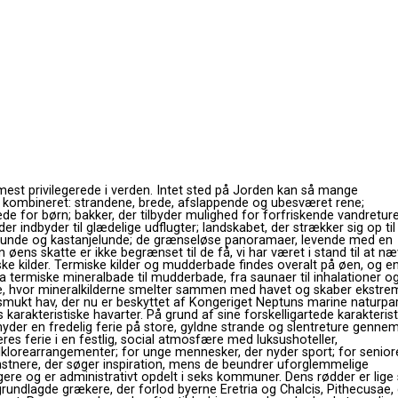
est privilegerede i verden. Intet sted på Jorden kan så mange
t kombineret: strandene, brede, afslappende og ubesværet rene;
e for børn; bakker, der tilbyder mulighed for forfriskende vandreture
 indbyder til glædelige udflugter; landskabet, der strækker sig op til
nlunde og kastanjelunde; de ​​grænseløse panoramaer, levende med en
øens skatte er ikke begrænset til de få, vi har været i stand til at næ
ske kilder. Termiske kilder og mudderbade findes overalt på øen, og e
ra termiske mineralbade til mudderbade, fra saunaer til inhalationer o
ge, hvor mineralkilderne smelter sammen med havet og skaber ekstre
 smukt hav, der nu er beskyttet af Kongeriget Neptuns marine naturpar
 karakteristiske havarter. På grund af sine forskelligartede karakterist
nyder en fredelig ferie på store, gyldne strande og slentreture genne
eres ferie i en festlig, social atmosfære med luksushoteller,
folklorearrangementer; for unge mennesker, der nyder sport; for seniore
nstnere, der søger inspiration, mens de beundrer uforglemmelige
gere og er administrativt opdelt i seks kommuner. Dens rødder er lige
grundlagde grækere, der forlod byerne Eretria og Chalcis, Pithecusae,