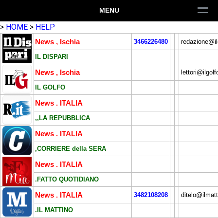
MENU
>
HOME
>
HELP
News , Ischia
3466226480
redazione@ild
IL DISPARI
News , Ischia
lettori@ilgolf
IL GOLFO
News . ITALIA
,,LA REPUBBLICA
News . ITALIA
,CORRIERE della SERA
News . ITALIA
.FATTO QUOTIDIANO
News . ITALIA
3482108208
ditelo@ilmatt
.IL MATTINO