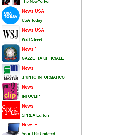
The NewYorker
News USA
USA Today
News USA
Wall Street
News º
GAZZETTA UFFICIALE
News ÷
.PUNTO INFORMATICO
News ÷
INFOCLIP
News ÷
SPREA Editori
News ÷
Your Life Updated